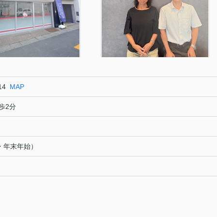
14
MAP
歩2分
・年末年始）