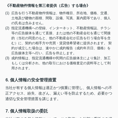
《不動産物件情報を第三者提供（広告）する場合》
(1) 広告を行う不動産物件情報は、物件種目、所在地、価格、交通、
土地及び建物の面積、間取、設備、写真、案内図等であり、個人
の氏名は含みません。
(2) 指定流通機構への登録、インターネット、不動産情報誌、チラシ
等の広告媒体を通じて直接、または他の不動産会社を通じて間接
的（当社の同意のもと、他の不動産会社が広告を行う場合等を含
む）に、契約の相手方や売買・賃貸借希望者に提供されます。 契
約が成立した場合は、速やかに成約報告（成約年月日、価格）を
広告媒体主等へ行い、広告を停止します。
(3) 成約情報は、指定流通機構や民間の広告媒体主により集計、加工
もしくは分析され、他の取引における価格査定の資料等として利
用されます。
6. 個人情報の安全管理措置
当社が有する個人情報は適正かつ慎重に管理し、個人情報への不
正アクセス、紛失、改ざん、漏えい等を防止するため、必要かつ
適切な安全管理措置を講じます。
7. 個人情報取扱の委託