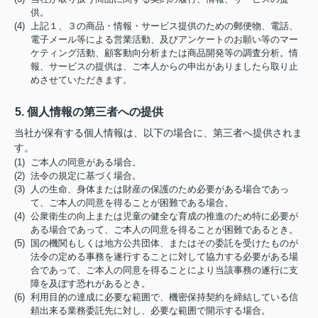
供。
(4) 上記１、３の商品・情報・サービス提供のための郵便物、電話、
電子メール等による営業活動、及びアンケートのお願い等のマー
ケティング活動、顧客動向分析または商品開発等の調査分析。情
報、サービスの提供は、ご本人からの申出がありましたら取り止
めさせていただきます。
5. 個人情報の第三者への提供
当社が保有する個人情報は、以下の場合に、第三者へ提供されま
す。
(1) ご本人の同意がある場合。
(2) 法令の規定に基づく場合。
(3) 人の生命、身体または財産の保護のため必要がある場合であっ
て、ご本人の同意を得ることが困難である場合。
(4) 公衆衛生の向上または児童の健全な育成の推進のため特に必要が
ある場合であって、ご本人の同意を得ることが困難であるとき。
(5) 国の機関もしくは地方公共団体、またはその委託を受けたものが
法令の定める事務を遂行することに対して協力する必要がある場
合であって、ご本人の同意を得ることにより当該事務の遂行に支
障を及ぼす恐れがあるとき。
(6) 利用目的の達成に必要な範囲で、機密保持契約を締結している信
頼出来る業務委託先に対し、必要な範囲で開示する場合。