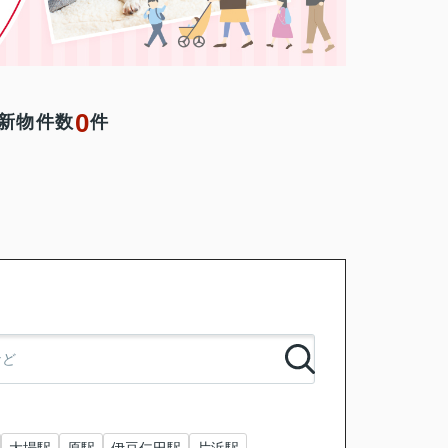
0
新物件数
件