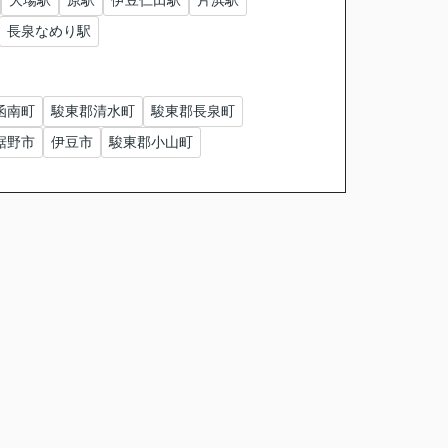
大場駅
原駅
伊豆仁田駅
片浜駅
長泉なめり駅
函南町
駿東郡清水町
駿東郡長泉町
裾野市
伊豆市
駿東郡小山町