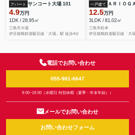
サンコート大場 101
ＡＲＩＯＧＡ
アパート
一戸建て
4.9
12.5
万円
万円
1DK / 28.95㎡
3LDK / 81.02㎡
三島市大場
三島市松本
伊豆箱根鉄道駿豆線「大場」駅 徒歩4分
伊豆箱根鉄道駿豆線「大場
電話でお問い合わせ
055-981-6647
9:00~18:00（水曜日 特別休暇（夏季・年末年始））
メールでお問い合わせ
お問い合わせフォーム