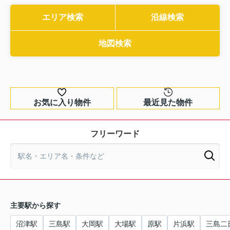
エリア検索
沿線検索
地図検索
お気に入り物件
最近見た物件
フリーワード
主要駅から探す
沼津駅
三島駅
大岡駅
大場駅
原駅
片浜駅
三島二