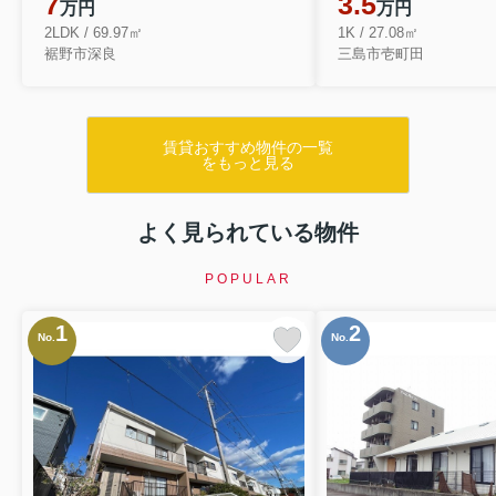
7
3.5
万円
万円
2LDK / 69.97㎡
1K / 27.08㎡
裾野市深良
三島市壱町田
賃貸おすすめ物件の一覧
をもっと見る
よく見られている物件
POPULAR
1
2
No.
No.