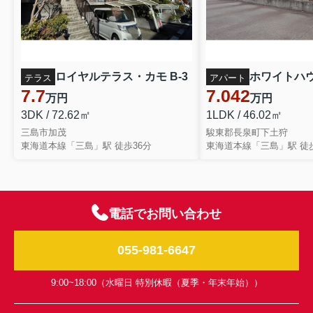
ロイヤルテラス・カモ B-3
ホワイトハウス
テラス
アパート
7.7
7.042
万円
万円
3DK / 72.62㎡
1LDK / 46.02㎡
三島市加茂
駿東郡長泉町下土狩
東海道本線「三島」駅 徒歩36分
東海道本線「三島」駅 徒歩
電話でお問い合わせ
055-981-6647
9:00~18:00（水曜日 特別休暇（夏季・年末年始））