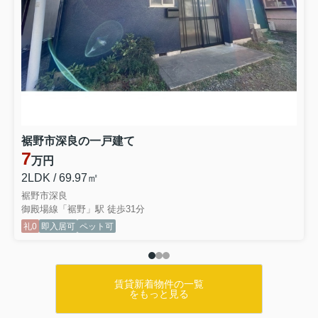
裾野市深良の一戸建て
7
万円
2LDK / 69.97㎡
裾野市深良
御殿場線「裾野」駅 徒歩31分
礼0
即入居可
ペット可
賃貸新着物件の一覧
をもっと見る